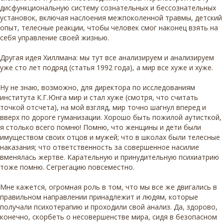
дисфункциональную систему сознательных и бессознательных
установок, включая наслоения межпоколенной травмы, детский
опыт, телесные реакции, чтобы человек смог наконец взять на
себя управление своей жизнью.
Другая идея Хиллмана: мы тут все анализируем и анализируем
уже сто лет подряд (статья 1992 года), а мир все хуже и хуже.
Ну не знаю, возможно, для директора по исследованиям
института К.Г.Юнга мир и стал хуже (смотря, что считать
точкой отсчета), на мой взгляд, мир точно шагнул вперед и
вверх по дороге гуманизации. Хорошо быть пожилой аутисткой,
я столько всего помню! Помню, что женщины и дети были
имуществом своих отцов и мужей; что в школах были телесные
наказания; что ответственность за совершенное насилие
вменялась жертве. Карательную и принудительную психиатрию
тоже помню. Сегрегацию повсеместно.
Мне кажется, огромная роль в том, что мы все же двигались в
правильном направлении принадлежит и людям, которые
получали психотерапию и проходили свой анализ. Да, здорово,
конечно, скорбеть о несовершенстве мира, сидя в безопасном