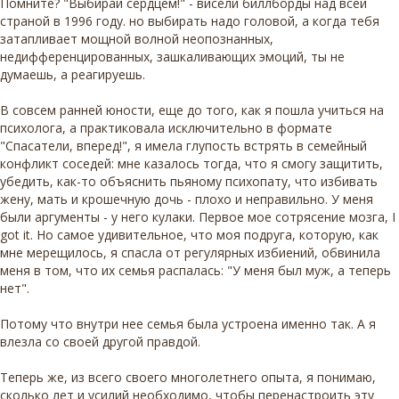
Помните? "Выбирай сердцем!" - висели биллборды над всей
страной в 1996 году. но выбирать надо головой, а когда тебя
затапливает мощной волной неопознанных,
недифференцированных, зашкаливающих эмоций, ты не
думаешь, а реагируешь.
В совсем ранней юности, еще до того, как я пошла учиться на
психолога, а практиковала исключительно в формате
"Спасатели, вперед!", я имела глупость встрять в семейный
конфликт соседей: мне казалось тогда, что я смогу защитить,
убедить, как-то объяснить пьяному психопату, что избивать
жену, мать и крошечную дочь - плохо и неправильно. У меня
были аргументы - у него кулаки. Первое мое сотрясение мозга, I
got it. Но самое удивительное, что моя подруга, которую, как
мне мерещилось, я спасла от регулярных избиений, обвинила
меня в том, что их семья распалась: "У меня был муж, а теперь
нет".
Потому что внутри нее семья была устроена именно так. А я
влезла со своей другой правдой.
Теперь же, из всего своего многолетнего опыта, я понимаю,
сколько лет и усилий необходимо, чтобы перенастроить эту